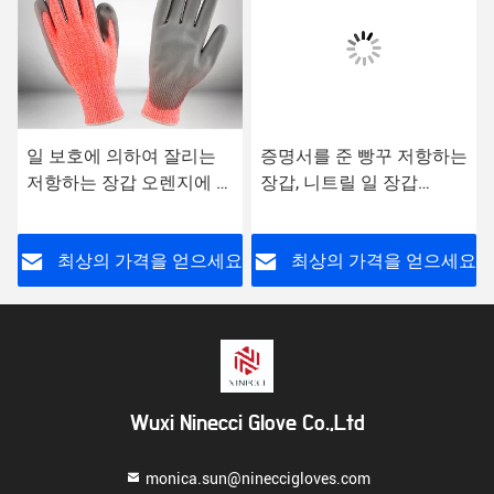
일 보호에 의하여 잘리는
증명서를 준 빵꾸 저항하는
저항하는 장갑 오렌지에 의
장갑, 니트릴 일 장갑
하여 뜨개질을 하는 포탄
EN388가 까만 니트릴에 의
주름 유액 입히는 종려
하여 점을 찍습니다
요
최상의 가격을 얻으세요
최상의 가격을 얻으세요
Wuxi Ninecci Glove Co.,Ltd
monica.sun@nineccigloves.com