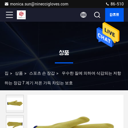
monica.sun@nineccigloves.com
86-510
따옴표
상품
집
>
상품
>
스포츠 손 장갑
>
우수한 질에 의하여 삭감되는 저항
하는 장갑 7 계기 저온 가득 차있는 보호