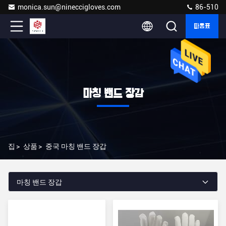
monica.sun@nineccigloves.com
86-510
따옴표
마칭 밴드 장갑
집
>
상품
>
중국 마칭 밴드 장갑
마칭 밴드 장갑