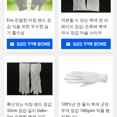
Eco 친절한 마칭 밴드 장
처분할 수 있는 백색 면 퍼
갑 식을 위한 우수한 습
레이드 장갑, 손목에 백색
기 흡수성
의식 장갑 마술 스티커
최상의 가격을 얻으세요
최상의 가격을 얻으세요
확신되는 마칭 밴드 장갑
100%년 면 물자 백색 군은
33cm 장갑 길이 Oeko-
무게 장갑 180gsm 직물 행
Tex 표백된 백색 기준
진합니다