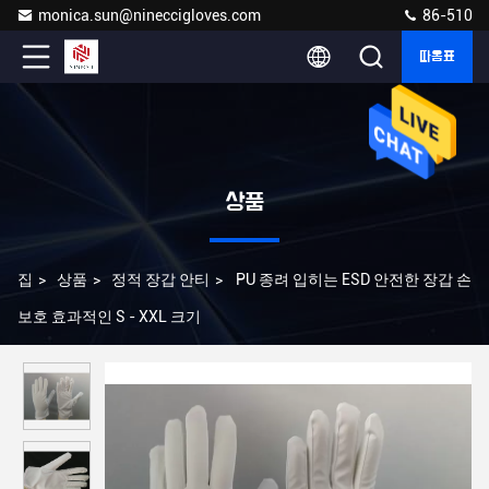
monica.sun@nineccigloves.com
86-510
따옴표
상품
집
>
상품
>
정적 장갑 안티
>
PU 종려 입히는 ESD 안전한 장갑 손
보호 효과적인 S - XXL 크기