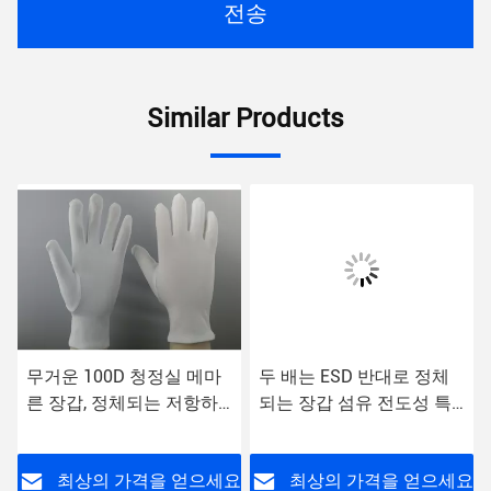
전송
Similar Products
무거운 100D 청정실 메마
두 배는 ESD 반대로 정체
른 장갑, 정체되는 저항하
되는 장갑 섬유 전도성 특
는 장갑 일반적인 바인딩
색짓는 무료 샘플을 직면했
습니다
요
최상의 가격을 얻으세요
최상의 가격을 얻으세요