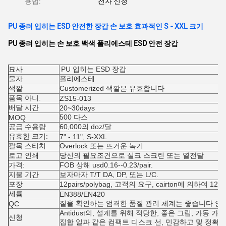
용법:
전자 신청
PU 종려 입히는 ESD 안전한 장갑 손 보호 효과적인 S - XXL 크기
PU 종려 입히는 손 보호 백색 폴리에스테 ESD 안전 장갑
묘사
PU 입히는 ESD 장갑
물자
폴리에스테
색깔
Customerized 색깔은 유효합니다
품목 아니.
ZS15-013
배달 시간
20~30days
500 다스
MOQ
공급 수용량
60,000의 doz/달
유효한 크기:
7" - 11", S-XXL
팔목 스티치
Overlock 또는 뜨거운 녹기
로고 인쇄
당신의 필요조건으로 실크 스크린 또는 열전달
가격:
FOB 상해 usd0.16--0.23/pair.
지불 기간
보자마자 T/T DA, DP, 또는 L/C.
포장
12pairs/polybag, 고객의 요구, cairton에 의하여 120p
세륨
EN388/EN420
질을 확인하는 엄격한 품질 관리 체계는 좋습니다 안
QC
Antidust의, 설계를 위해 적당한, 좋은 그립, 가동 가능한
신청
집합 일과 같은 컴팩트 디스크 선, 민감하고 및 정확한