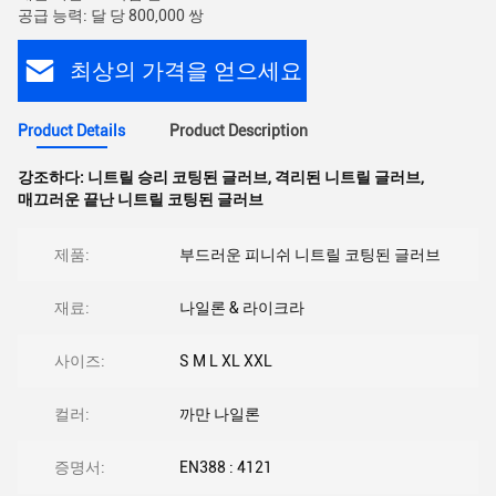
공급 능력: 달 당 800,000 쌍
최상의 가격을 얻으세요
Product Details
Product Description
강조하다:
니트릴 승리 코팅된 글러브
,
격리된 니트릴 글러브
,
매끄러운 끝난 니트릴 코팅된 글러브
제품:
부드러운 피니쉬 니트릴 코팅된 글러브
재료:
나일론 & 라이크라
사이즈:
S M L XL XXL
컬러:
까만 나일론
증명서:
EN388 : 4121