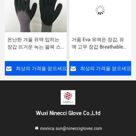
온난한 겨울 유액 입히는
거품 Eva 유액은 장갑, 유
장갑 뜨거운 녹는 팔목 스
액 고무 장갑 Breathable
티치 중대한 그립 수용량
뜨개질을 하는을 것을 담겄
습니다
요
최상의 가격을 얻으세요
최상의 가격을 얻으세요
Wuxi Ninecci Glove Co.,Ltd
monica.sun@nineccigloves.com