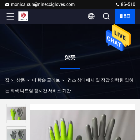
monica.sun@nineccigloves.com
86-510
따옴표
상품
집
>
상품
>
미 함습 글러브
>
건조 상태에서 일 장갑 안락한 입히
는 회색 니트릴 장시간 서비스 기간