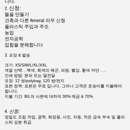
니다.
신청:
2.
뜰을 만들기
건축과 다른 feneral 의무 신청
플라스틱 주입과 주조
농업
전자공학
집합을 분해합니다
3.
포장 & 발송
크기: XS/S/M/L/XL/XXL
색깔 선택: , 백색, 회색의 해군, 파랑, 빨강, 황색 까만 .....
인쇄 방법: 분파 또는 열전달
포장: 12 쌍/polybag; 120 쌍/판지
표본 정책: 표본은 무료 입니다, 그러나 고객은 운송비를 지불해야
합니다.
지불 기간: B/L의 사본에 대하여 30% 예금 & 70%
신청:
4.
정밀도 조립 작업, 광학, 화장용, 사진, 자동, 작은 금속 부속 및 플라
스틱 성분 취급.