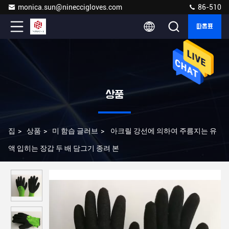
monica.sun@nineccigloves.com
86-510
따옴표
상품
집
>
상품
>
미 함습 글러브
>
아크릴 강선에 의하여 주름지는 유
액 입히는 장갑 두 배 담그기 종려 본