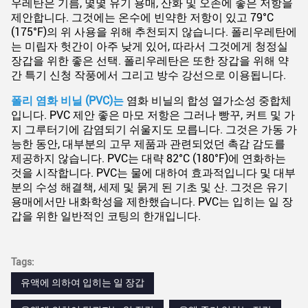
우레탄은 기름, 몇몇 유기 용매, 산화 및 오존에 좋은 저항을
제안합니다. 그것에는 온수에 빈약한 저항이 있고 79°C
(175°F)의 위 사용을 위해 추천되지 않습니다. 폴리우레탄에
는 미립자 헛간이 아주 낮게 있어, 따라서 그것에게 청정실
장갑을 위한 좋은 선택. 폴리우레탄은 또한 장갑을 위해 약
간 특기 신청 작풍에서 그리고 방수 강선으로 이용됩니다.
폴리 염화 비닐 (PVC)는
염화 비닐의 합성 열가소성 중합체
입니다. PVC 제안 좋은 마모 저항은 그러나 빵꾸, 커트 및 가
지 그루터기에 감염되기 쉬울지도 모릅니다. 그것은 가동 가
능한 동안, 대부분의 고무 제품과 관련되었던 촉감 감도를
제공하지 않습니다. PVC는 대략 82°C (180°F)에 연화하는
것을 시작합니다. PVC는 물에 대하여 효과적입니다 및 대부
분의 수성 해결책, 세제 및 묽게 된 기초 및 산. 그것은 유기
용매에서만 내화학성을 제한했습니다. PVC는 입히는 일 장
갑을 위한 일반적인 코팅의 한개입니다.
Tags:
유액에 의하여 입히는 일 장갑