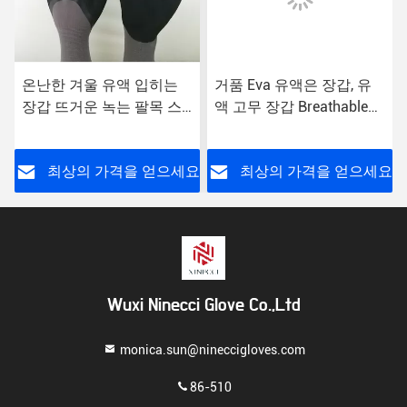
온난한 겨울 유액 입히는
거품 Eva 유액은 장갑, 유
장갑 뜨거운 녹는 팔목 스
액 고무 장갑 Breathable
티치 중대한 그립 수용량
뜨개질을 하는을 것을 담겄
습니다
요
최상의 가격을 얻으세요
최상의 가격을 얻으세요
Wuxi Ninecci Glove Co.,Ltd
monica.sun@nineccigloves.com
86-510