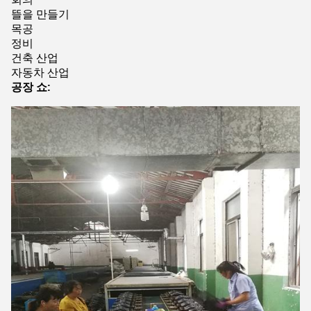
뜰을 만들기
목공
정비
건축 산업
자동차 산업
공장 쇼: