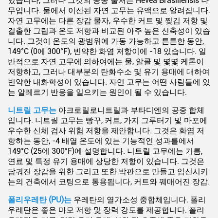
있습니다, 그러나 그것의 공동 출처는 Hevea Brasiliensis 나
무입니다. 물에서 이산된 자연 고무는 유액으로 알려집니다.
자연 고무에는 다른 장갑 물자, 우수한 커트 및 찢김 저항 및
걸출한 그립과 온도 저항과 비교된 아주 높은 신축성이 있습
니다. 그것이 온도의 광범위에 가동 가능하고 튼튼한 동안,
149°C (0에 300°F), 빈약한 화염 저항이에 -18 있습니다. 일
반적으로 자연 고무에 의하여에는 물, 알콜 및 몇몇 케톤이
저항하고, 그러나 대부분의 탄화수소 및 유기 용매에 대하여
빈약한 내화학성이 있습니다. 자연 고무는 어떤 사람들에 있
는 알레르기 반응을 일으키는 원인이 될 수 있습니다.
니트릴 고무는
아크로릴로니트릴과 부타디엔의 공중 합체
입니다. 니트릴 고무는 빵꾸, 커트, 가지 그루터기 및 마포에
우수한 신체 검사 위험 저항을 제안합니다. 그것은 화염 저
항하는 동안, -4 배열 온도에 있는 기능적인 성과를에서
149°C (25에 300°F)에 설명합니다. 니트릴 고무에는 기름,
연료 및 특정 유기 용매에 상당한 저항이 있습니다. 그것은
담궈진 장갑을 위한 그리고 또한 박판으로 만들고 임신시키
는의 건축에서 코팅으로 통용됩니다, 커트와 꿰매어진 장갑.
폴리우레탄 (PU)는
우레탄의 열가소성 중합체입니다. 폴리
우레탄은 좋은 마모 저항 및 장력 강도를 제공합니다. 폴리