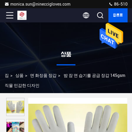
monica.sun@nineccigloves.com
86-510
따옴표
상품
집
>
상품
>
면 화장품 장갑
>
밤 잠 면 습기를 공급 장갑 145gsm
직물 민감한 디자인