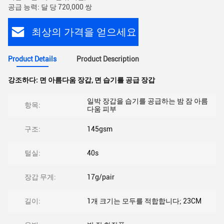
공급 능력: 달 당 720,000 쌍
최상의 가격을 얻으세요
Product Details
Product Description
강조하다:
면 아름다움 장갑
,
면 습기를 공급 장갑
일박 장갑을 습기를 공급하는 밤 잠 아름
항목:
다움 피부
구조:
145gsm
털실:
40s
장갑 무게:
17g/pair
길이:
1개 크기는 모두를 적합합니다; 23CM