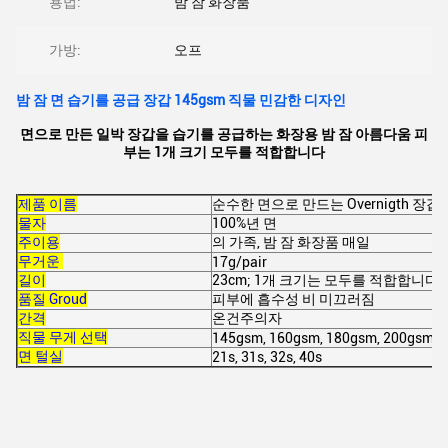
용법:
밤 잠 화장품
가방:
오프
밤 잠 면 습기를 공급 장갑 145gsm 직물 민감한 디자인
면으로 만든 일박 장갑을 습기를 공급하는 화장용 밤 잠 아름다움 피
부는 1개 크기 모두를 적합합니다
제품 이름
순수한 면으로 만드는 Overnigth 
물자
100%년 면
주이용
의 가족, 밤 잠 화장품 매일
무거운
17g/pair
길이
23cm; 1개 크기는 모두를 적합합니다
품질 Groud
피부에 흡수성 비 미끄러짐
간격
온건주의자
직물 무게 선택
145gsm, 160gsm, 180gsm, 200gsm, 
면 털실
21s, 31s, 32s, 40s