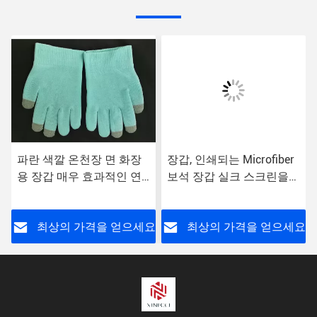
파란 색깔 온천장 면 화장
장갑, 인쇄되는 Microfiber
용 장갑 매우 효과적인 연
보석 장갑 실크 스크린을
화 손
취급하는 반대로 먼지 보석
요
최상의 가격을 얻으세요
최상의 가격을 얻으세요