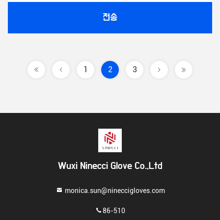
전송
1
2
3
Wuxi Ninecci Glove Co.,Ltd
monica.sun@nineccigloves.com
86-510