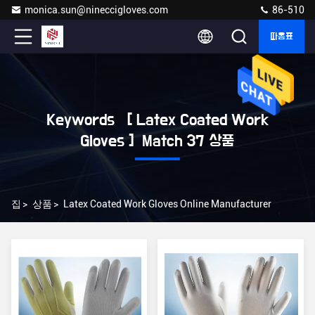
monica.sun@nineccigloves.com
86-510
따옴표
Keywords [ Latex Coated Work
Gloves ] Match 37 상품
집
>
상품
>
Latex Coated Work Gloves Online Manufacturer