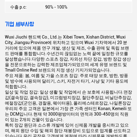
수출 p.c:
90% - 100%
기업 세부사항
Wuxi Jiuchi 핸드백 Co., Ltd.는 Xibei Town, Xishan District, Wuxi
City, Jiangsu Province에 위치하고 있으며 Wuxi 기차역에서 20 분
거리에 있으며 제품 연구 개발, 생산 및 제조, 수출 판매 및 독립 브랜
드 판매를 통합합니다.수년간의 끊임없는 노력 끝에 일정한 규모를
달성했습니다.다양한 스포츠 장갑, 자외선 차단 장갑, 방한 장갑 생산
을 전문으로하는 강력한 제조업체가되었으며 세계 유명 브랜드 및
Tmall Online Red 브랜드의 지정 생산 기지가되었습니다.
주요 제품: 봄, 여름 및 가을 스포츠 장갑: 주로 태양 보호, 방한, 방풍
및 방수에 사용되며 달리기, 스키, 자전거 타기, 사냥 및 기타 용도에
적합합니다.
일상 및 작업 장갑: 일상 생활 및 작업에서 손 보호에 사용됩니다.면장
갑(결속장갑, 결속장갑), 미끄럼방지장갑, 철단추장갑, 비닐단추장갑,
예절장갑(군인용, 경찰용, 웨이터용), 폴리에스테르장갑, 나일론장갑
우리의 주요 고객은 일본에서 가장 큰 가족 센터인 Konan, Kemeili 또
는 DCM입니다.현재 약 3000평방미터의 면적과 300-450명의 직원
이 있는 2개의 건물이 있습니다.
특히 장갑 원단과 소스류 개발에 있어 신제품 개발을 중시하고 있으
며, 해외 원단 수입 및 해외 첨단 재봉장비 도입으로 업계를 선도하고
있습니다.우리 공장은 고객에게 계절에 따라 신제품을 개발하도록