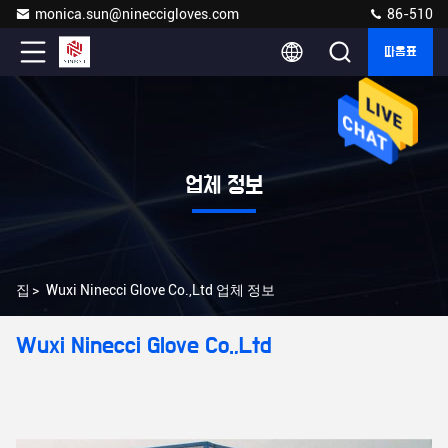
monica.sun@nineccigloves.com
86-510
따옴표
업체 정보
집
>
Wuxi Ninecci Glove Co.,Ltd 업체 정보
Wuxi Ninecci Glove Co.,Ltd